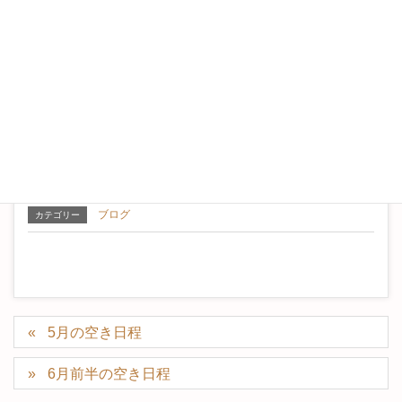
これほどまでに顕著にからだに表れるんだなぁって
昨日は、触れている身体の奥から喜びの声が聞こえて
くる感じがして
おもわず感動しました。
「継続は力なり」
小さな積み重ねが大事なんですね。
ブログ
カテゴリー
5月の空き日程
6月前半の空き日程